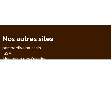
Nos autres sites
perspective.brussels
IBSA
Monitoring des Quartiers
Accrochage scolaire
BMA
Liens directs
Contact
CRD-GOC