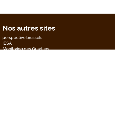
Nos autres sites
perspective.brussels
IBSA
Monitoring des Quartiers
Accrochage scolaire
BMA
Liens directs
Contact
CRD-GOC
rue de Namur 59
B-1000 Bruxelles