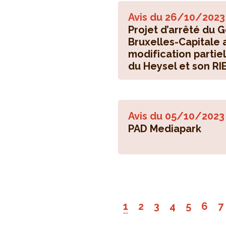
Avis du
26/10/2023
Projet d’arrêté du
Bruxelles-Capitale 
modification partie
du Heysel et son RIE
Avis du
05/10/2023
PAD Mediapark
1
2
3
4
5
6
7