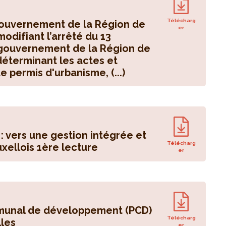
Télécharg
 gouvernement de la Région de
er
odifiant l’arrêté du 13
gouvernement de la Région de
déterminant les actes et
 permis d'urbanisme, (...)
: vers une gestion intégrée et
Télécharg
xellois 1ère lecture
er
munal de développement (PCD)
Télécharg
lles
er