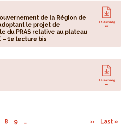
 Gouvernement de la Région de
Télécharg
adoptant le projet de
er
lle du PRAS relative au plateau
 – 1e lecture bis
Télécharg
er
8
9
…
››
Last »