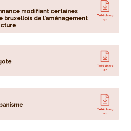
onnance modifiant certaines
Télécharg
de bruxellois de l’aménagement
er
ecture
gote
Télécharg
er
rbanisme
Télécharg
er