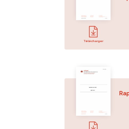
rena
l’ab
comp
avai
(199
l’OO
RRU
Télécharger
de 
laqu
mot
Dep
brux
muta
l’én
l’av
Rap
Bru
est 
d’é
log
publ
Il a